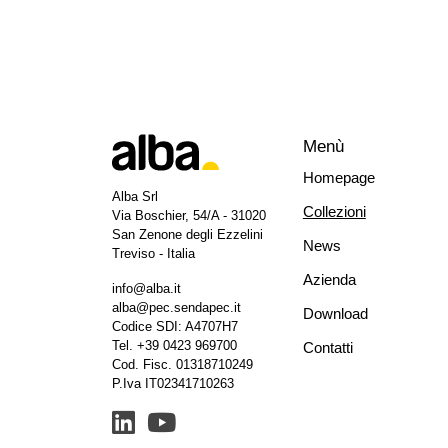
Menù
Homepage
Alba Srl
Collezioni
Via Boschier, 54/A - 31020
San Zenone degli Ezzelini
News
Treviso - Italia
Azienda
info@alba.it
alba@pec.sendapec.it
Download
Codice SDI: A4707H7
Tel.
+39 0423 969700
Contatti
Cod. Fisc. 01318710249
P.Iva IT02341710263