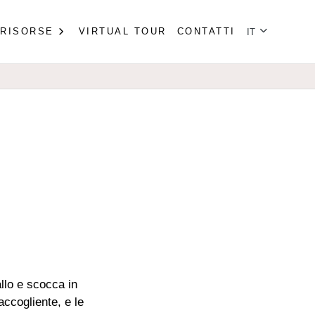
Seleziona la tu
RISORSE
VIRTUAL TOUR
CONTATTI
IT
llo e scocca in
accogliente, e le