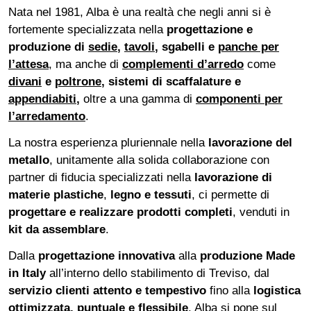
Nata nel 1981, Alba è una realtà che negli anni si è
fortemente specializzata nella
progettazione e
produzione di
sedie
,
tavoli
, sgabelli e
panche per
l’attesa
, ma anche di
complementi d’arredo
come
divani
e
poltrone
, sistemi di scaffalature e
appendiabiti
,
oltre a una gamma di
componenti
per
l’arredamento
.
La nostra esperienza pluriennale nella
lavorazione del
metallo
, unitamente alla solida collaborazione con
partner di fiducia specializzati nella
lavorazione di
materie plastiche
,
legno e tessuti
, ci permette di
progettare e realizzare prodotti completi
, venduti in
kit da assemblare
.
Dalla
progettazione innovativa
alla
produzione Made
in Italy
all’interno dello stabilimento di Treviso, dal
servizio clienti attento e tempestivo
fino alla
logistica
ottimizzata, puntuale e flessibile
, Alba si pone sul