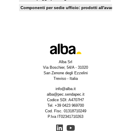
Componenti per sedie ufficio: prodotti all'avanguardia, r
Alba Srl
Via Boschier, 54/A - 31020
San Zenone degli Ezzelini
Treviso - Italia
info@alba.it
alba@pec.sendapec.it
Codice SDI: A4707H7
Tel.
+39 0423 969700
Cod. Fisc. 01318710249
P.Iva IT02341710263