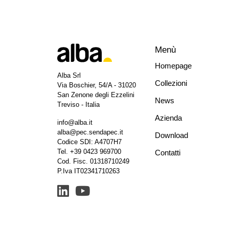
Menù
Homepage
Alba Srl
Collezioni
Via Boschier, 54/A - 31020
San Zenone degli Ezzelini
News
Treviso - Italia
Azienda
info@alba.it
alba@pec.sendapec.it
Download
Codice SDI: A4707H7
Tel.
+39 0423 969700
Contatti
Cod. Fisc. 01318710249
P.Iva IT02341710263