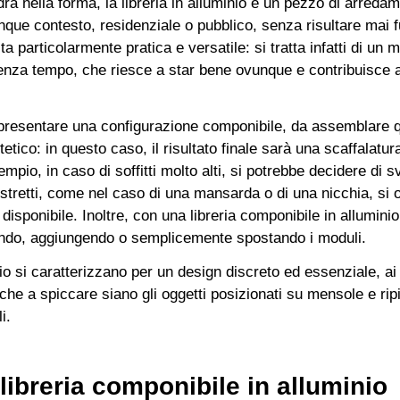
adra nella forma, la libreria in alluminio è un pezzo di arred
nque contesto, residenziale o pubblico, senza risultare mai fu
ta particolarmente pratica e versatile: si tratta infatti di u
enza tempo, che riesce a star bene ovunque e contribuisce a
 presentare una configurazione componibile, da assemblare qu
etico: in questo caso, il risultato finale sarà una scaffalatur
pio, in caso di soffitti molto alti, si potrebbe decidere di svi
ristretti, come nel caso di una mansarda o di una nicchia, s
 disponibile. Inoltre, con una libreria componibile in allumin
iendo, aggiungendo o semplicemente spostando i moduli.
nio si caratterizzano per un design discreto ed essenziale, ai
ì che a spiccare siano gli oggetti posizionati su mensole e ripi
i.
libreria componibile in alluminio