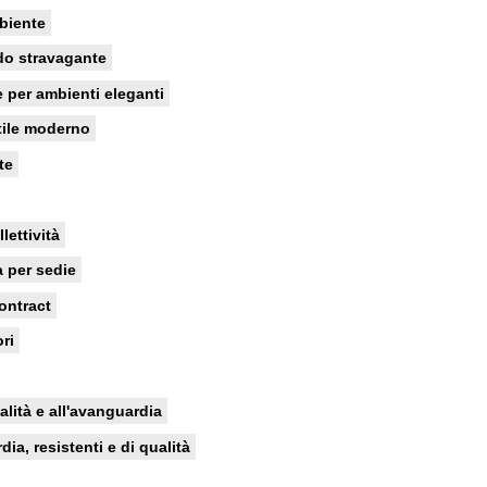
mbiente
edo stravagante
e per ambienti eleganti
stile moderno
te
lettività
a per sedie
ontract
ri
lità e all'avanguardia
ia, resistenti e di qualità