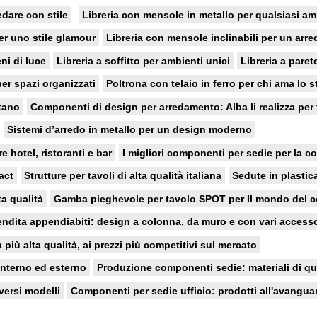
edare con stile
Libreria con mensole in metallo per qualsiasi a
er uno stile glamour
Libreria con mensole inclinabili per un arr
ni di luce
Libreria a soffitto per ambienti unici
Libreria a paret
er spazi organizzati
Poltrona con telaio in ferro per chi ama lo 
etano
Componenti di design per arredamento: Alba li realizza per 
Sistemi d’arredo in metallo per un design moderno
e hotel, ristoranti e bar
I migliori componenti per sedie per la col
act
Strutture per tavoli di alta qualità italiana
Sedute in plastic
ta qualità
Gamba pieghevole per tavolo SPOT per Il mondo del c
endita appendiabiti: design a colonna, da muro e con vari accesso
a più alta qualità, ai prezzi più competitivi sul mercato
interno ed esterno
Produzione componenti sedie: materiali di qua
versi modelli
Componenti per sedie ufficio: prodotti all'avanguard