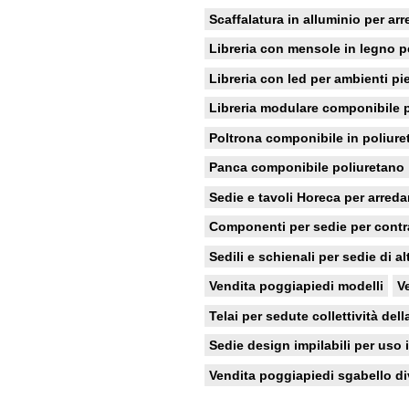
Scaffalatura in alluminio per arr
Libreria con mensole in legno p
Libreria con led per ambienti pie
Libreria modulare componibile p
Poltrona componibile in poliur
Panca componibile poliuretano
Sedie e tavoli Horeca per arredar
Componenti per sedie per contr
Sedili e schienali per sedie di al
Vendita poggiapiedi modelli
V
Telai per sedute collettività dell
Sedie design impilabili per uso 
Vendita poggiapiedi sgabello di