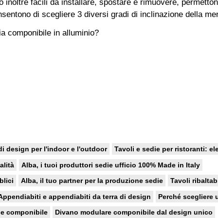
 inoltre facili da installare, spostare e rimuovere, permetto
entono di scegliere 3 diversi gradi di inclinazione della men
ria componibile in alluminio?
di design per l'indoor e l'outdoor
Tavoli e sedie per ristoranti: e
alità
Alba, i tuoi produttori sedie ufficio 100% Made in Italy
blici
Alba, il tuo partner per la produzione sedie
Tavoli ribaltab
Appendiabiti e appendiabiti da terra di design
Perché scegliere u
 e componibile
Divano modulare componibile dal design unico