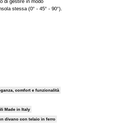
no di gestire in modo
sola stessa (0° - 45° - 90°).
leganza, comfort e funzionalità
ili Made in Italy
n divano con telaio in ferro