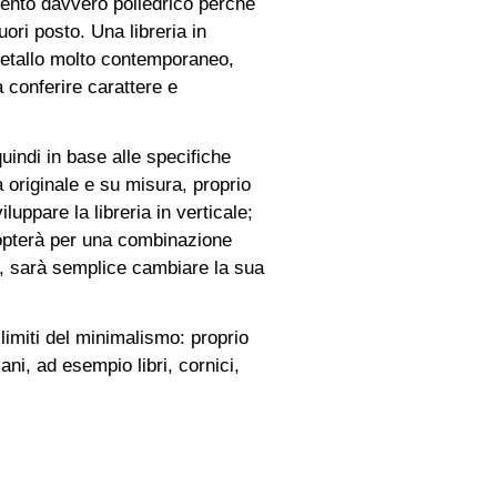
amento davvero poliedrico perché
ori posto. Una libreria in
n metallo molto contemporaneo,
 conferire carattere e
indi in base alle specifiche
a originale e su misura, proprio
luppare la libreria in verticale;
i opterà per una combinazione
io, sarà semplice cambiare la sua
 limiti del minimalismo: proprio
ani, ad esempio libri, cornici,