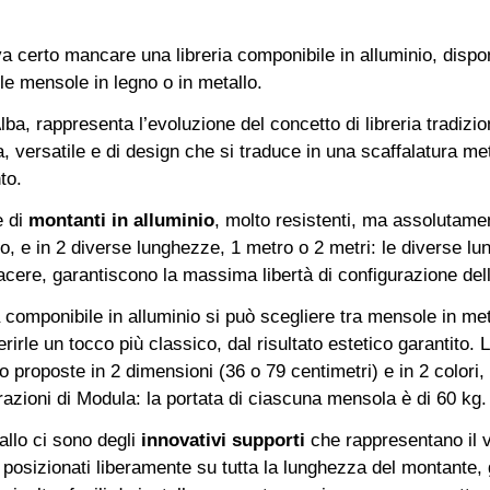
a certo mancare una libreria componibile in alluminio, dispon
lle mensole in legno o in metallo.
ba, rappresenta l’evoluzione del concetto di libreria tradizio
 versatile e di design che si traduce in una scaffalatura met
to.
e di
montanti in alluminio
, molto resistenti, ma assolutame
ero, e in 2 diverse lunghezze, 1 metro o 2 metri: le diverse l
cere, garantiscono la massima libertà di configurazione dell
a componibile in alluminio si può scegliere tra mensole in me
ferirle un tocco più classico, dal risultato estetico garantito
o proposte in 2 dimensioni (36 o 79 centimetri) e in 2 colori,
urazioni di Modula: la portata di ciascuna mensola è di 60 kg.
allo ci sono degli
innovativi
supporti
che rappresentano il ve
osizionati liberamente su tutta la lunghezza del montante, g