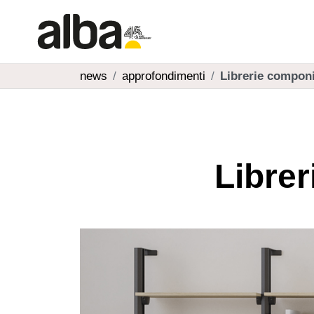
news
approfondimenti
Librerie componib
Librer