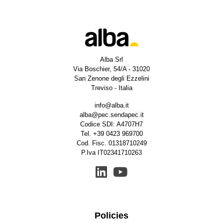
Alba Srl
Via Boschier, 54/A - 31020
San Zenone degli Ezzelini
Treviso - Italia
info@alba.it
alba@pec.sendapec.it
Codice SDI: A4707H7
Tel.
+39 0423 969700
Cod. Fisc. 01318710249
P.Iva IT02341710263
Policies