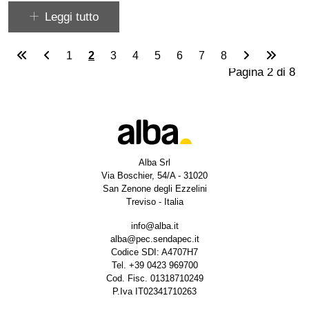
Leggi tutto
1
2
3
4
5
6
7
8
Pagina 2 di 8
Alba Srl
Via Boschier, 54/A - 31020
San Zenone degli Ezzelini
Treviso - Italia
info@alba.it
alba@pec.sendapec.it
Codice SDI: A4707H7
Tel.
+39 0423 969700
Cod. Fisc. 01318710249
P.Iva IT02341710263