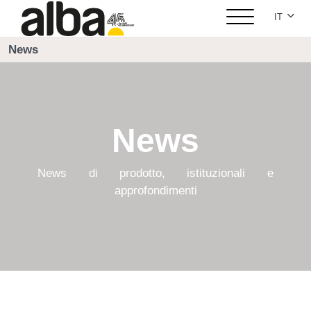
Seleziona
IT
News
News
News di prodotto, istituzionali e
approfondimenti