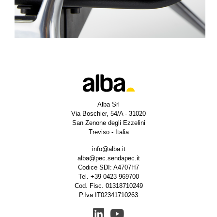
Alba Srl
Via Boschier, 54/A - 31020
San Zenone degli Ezzelini
Treviso - Italia
info@alba.it
alba@pec.sendapec.it
Codice SDI: A4707H7
Tel.
+39 0423 969700
Cod. Fisc. 01318710249
P.Iva IT02341710263