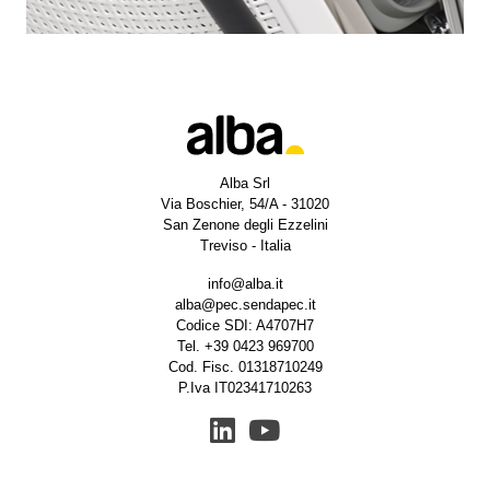
Alba Srl
Via Boschier, 54/A - 31020
San Zenone degli Ezzelini
Treviso - Italia
info@alba.it
alba@pec.sendapec.it
Codice SDI: A4707H7
Tel.
+39 0423 969700
Cod. Fisc. 01318710249
P.Iva IT02341710263