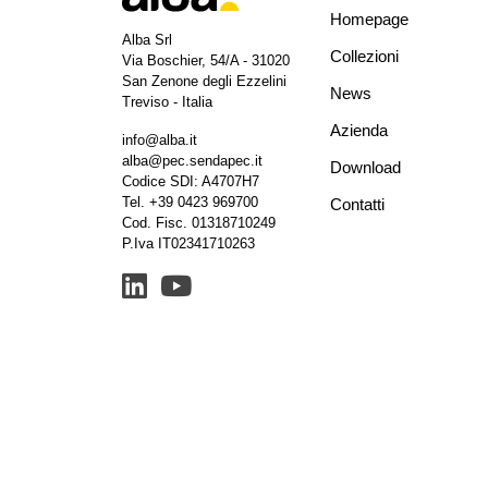
Homepage
Alba Srl
Collezioni
Via Boschier, 54/A - 31020
San Zenone degli Ezzelini
News
Treviso - Italia
Azienda
info@alba.it
alba@pec.sendapec.it
Download
Codice SDI: A4707H7
Tel.
+39 0423 969700
Contatti
Cod. Fisc. 01318710249
P.Iva IT02341710263