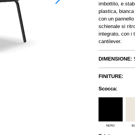
imbottito, e stab
plastica, bianca
con un pannello 
schienale si rit
integrato, con i 
cantilever.
DIMENSIONE:
5
FINITURE:
Scocca:
NERO
B