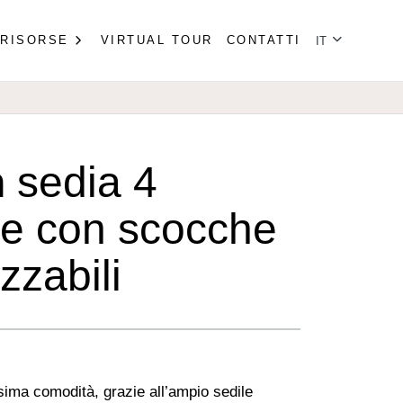
Seleziona la tu
RISORSE
VIRTUAL TOUR
CONTATTI
IT
n
sedia 4
e con scocche
zzabili
ima comodità, grazie all’ampio sedile