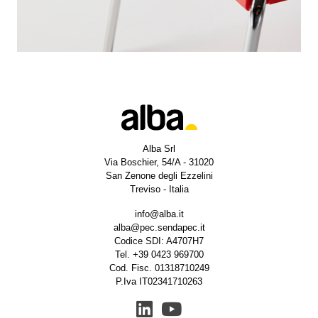
Alba Srl
Via Boschier, 54/A - 31020
San Zenone degli Ezzelini
Treviso - Italia
info@alba.it
alba@pec.sendapec.it
Codice SDI: A4707H7
Tel.
+39 0423 969700
Cod. Fisc. 01318710249
P.Iva IT02341710263