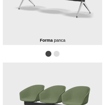
Forma
panca