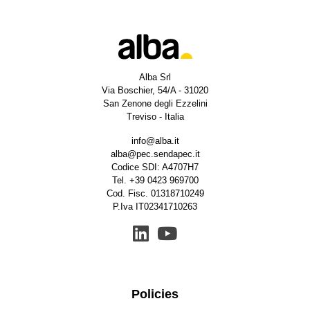
Alba Srl
Via Boschier, 54/A - 31020
San Zenone degli Ezzelini
Treviso - Italia
info@alba.it
alba@pec.sendapec.it
Codice SDI: A4707H7
Tel.
+39 0423 969700
Cod. Fisc. 01318710249
P.Iva IT02341710263
Policies