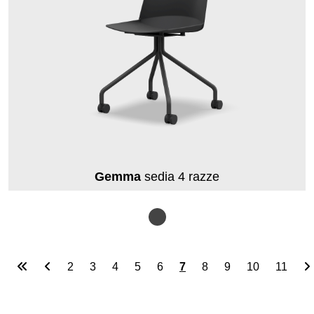
Gemma
sedia 4 razze
Pagina 7 di 17
2
3
4
5
6
7
8
9
10
11