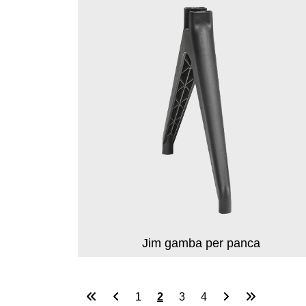
Jim gamba per panca
1
2
3
4