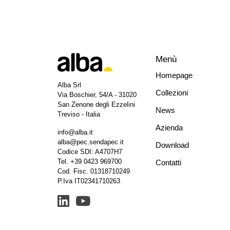
Menù
Homepage
Alba Srl
Collezioni
Via Boschier, 54/A - 31020
San Zenone degli Ezzelini
News
Treviso - Italia
Azienda
info@alba.it
alba@pec.sendapec.it
Download
Codice SDI: A4707H7
Tel.
+39 0423 969700
Contatti
Cod. Fisc. 01318710249
P.Iva IT02341710263