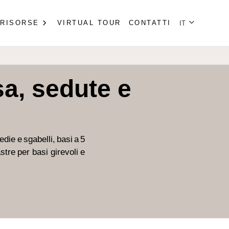
Seleziona la tu
RISORSE
VIRTUAL TOUR
CONTATTI
IT
a, sedute e
die e sgabelli, basi a 5
tre per basi girevoli e