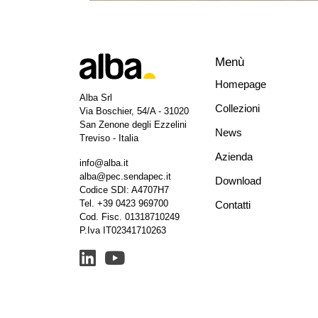
Menù
Homepage
Alba Srl
Collezioni
Via Boschier, 54/A - 31020
San Zenone degli Ezzelini
News
Treviso - Italia
Azienda
info@alba.it
alba@pec.sendapec.it
Download
Codice SDI: A4707H7
Tel.
+39 0423 969700
Contatti
Cod. Fisc. 01318710249
P.Iva IT02341710263