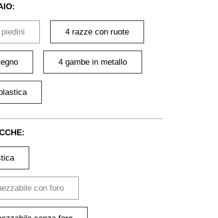
AIO:
piedini
4 razze con ruote
legno
4 gambe in metallo
plastica
OCCHE:
tica
ezzabile con foro