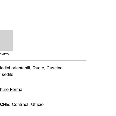
OMATO
edini orientabili, Ruote, Cuscino
 sedile
hure Forma
ICHE:
Contract, Ufficio